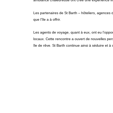
ambiance chaleureuse ont créé une expérience imme
Les partenaires de St Barth – hôteliers, agences d
que l’île a à offrir.
Les agents de voyage, quant à eux, ont eu l’opport
locaux. Cette rencontre a ouvert de nouvelles pers
île de rêve. St Barth continue ainsi à séduire et