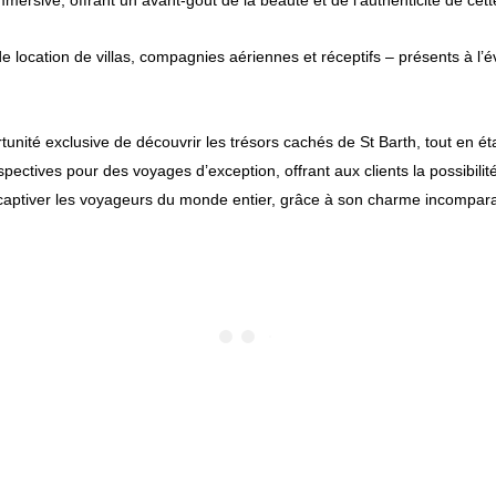
rsive, offrant un avant-goût de la beauté et de l’authenticité de cett
e location de villas, compagnies aériennes et réceptifs – présents à l’
unité exclusive de découvrir les trésors cachés de St Barth, tout en ét
pectives pour des voyages d’exception, offrant aux clients la possibilit
 à captiver les voyageurs du monde entier, grâce à son charme incompara